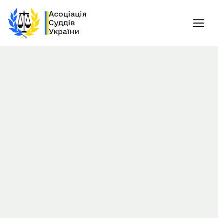
Асоціація
Суддів
України
30.06.2015
Київ, Україна