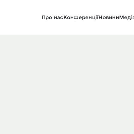
Про нас
Конференції
Новини
Меді
ропейської
 Єревані з 5 по 8