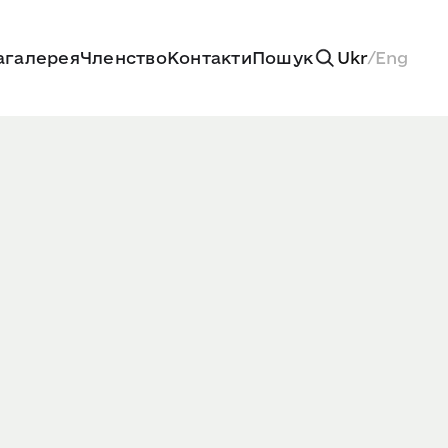
агалерея
Членство
Контакти
Пошук
Ukr
/
Eng
Переглянути