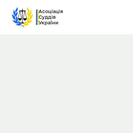
Асоціація
Суддів
України
Наступний щорічний з'їзд Єв
Асоціації суддів відбудеться в
травня 2025 року.
5-8.05.2025
Єреван, Вірменія