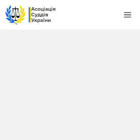
Асоціація
Суддів
України
29.05.2023
Київ, Україна