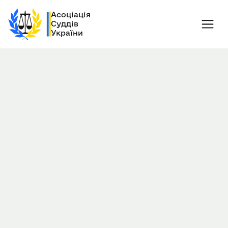
Асоціація
Суддів
України
29.05.2024
Київ, Україна
Дата публікації новини:
26.2.2025