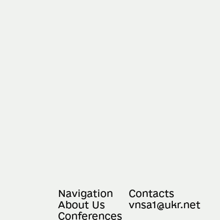
An official opening
ceremony was held for
the ...
21.05.2026
Luxembourg, Luxembourg
Navigation
Contacts
About Us
vnsa1@ukr.net
Conferences