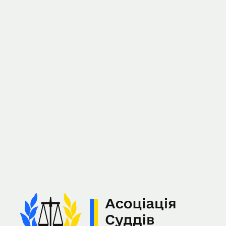
Наступний Щорічний
З’їзд Міжнародної
асоціації...
16.10.2026
Лісабон, Португалія