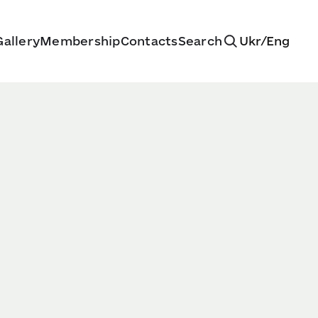
allery
Membership
Contacts
Search
Ukr
/
Eng