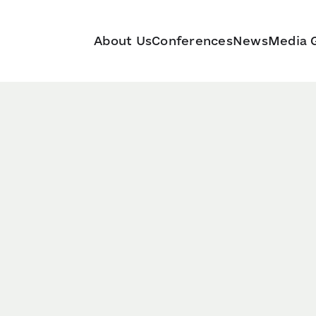
About Us
Conferences
News
Media G