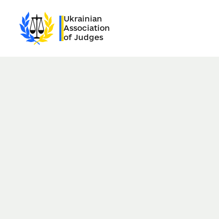
Ukrainian
Association
of Judges
11/01/2025
Warsaw, Poland
Date of news publication:
06.05.2025