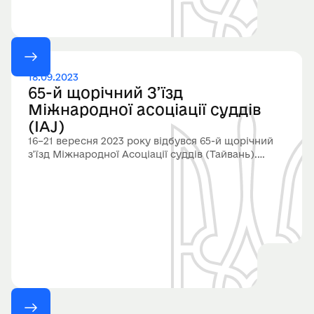
18.09.2023
65-й щорічний З’їзд
Міжнародної асоціації суддів
(IAJ)
16–21 вересня 2023 року відбувся 65-й щорічний
з’їзд Міжнародної Асоціації суддів (Тайвань).
Участь у з’їзді взяла Олена Євтушенко, членкиня
Всеукраїнської громадської організації «Асоціація
суддів України», суддя Вищого спеціалізованого
суду України з розгляду цивільних та
кримінальних справ (у відставці).