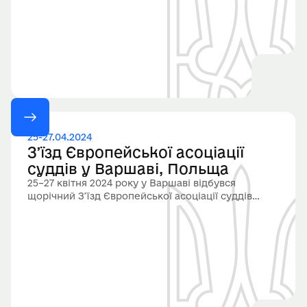
25-27.04.2024
Зʼїзд Європейської асоціації
суддів у Варшаві, Польща
25–27 квітня 2024 року у Варшаві відбувся
щорічний З’їзд Європейської асоціації суддів
(EAJ). У З’їзді брали участь делегати від ВГО
«Асоціація суддів України», зокрема
Віцепрезидент Асоціації суддів України Олена
Євтушенко та суддя Подільського районного суду
міста Києва Марина Шаховніна.