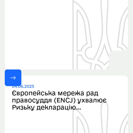
04.06.2025
Європейська мережа рад
правосуддя (ENCJ) ухвалює
Ризьку декларацію
“Протистояння загрозам
верховенству права”