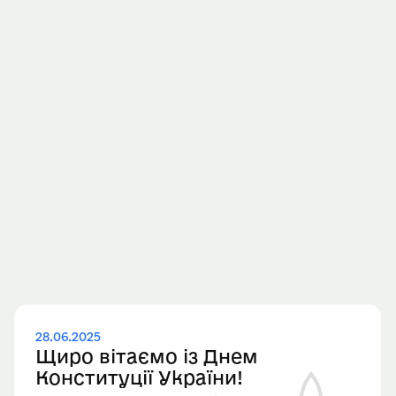
16.10.2026
Наступний Щорічний З’їзд
Міжнародної асоціації суддів
(IAJ) відбудеться в Лісабоні,
Португалія
Відкрито реєстрацію на офіційному сайті
Європейської асоціації суддів.
Переглянути
28.06.2025
Щиро вітаємо із Днем
Конституції України!