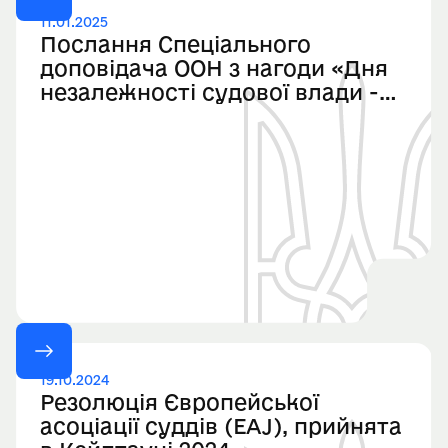
11.01.2025
Послання Спеціального
доповідача ООН з нагоди «Дня
незалежності судової влади -
Маршу 1000 мантій»
19.10.2024
Резолюція Європейської
асоціації суддів (EAJ), прийнята