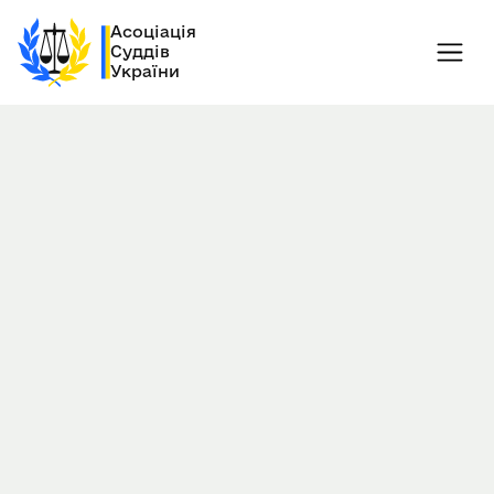
Асоціація
Суддів
України
Шукати
Світ
Європа
Україна
Інтерв’ю
Семінар
Круглий стіл
Конференція