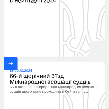
в Кейптауні 2024
18-20.10.2024
66-й щорічний З’їзд
Міжнародної асоціації суддів
66-а щорічна конференція Міжнародної асоціації
суддів цього року проходила в Кейптауні у
співорганізації з Асоціацією суддів ПАР (JOASA).