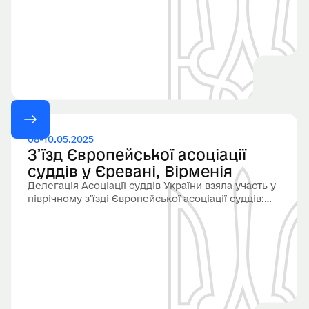
08-10.05.2025
З’їзд Європейської асоціації
суддів у Єревані, Вірменія
Делегація Асоціації суддів України взяла участь у
піврічному з’їзді Європейської асоціації суддів:
чотири резолюції та український голос на захист
незалежності правосуддя